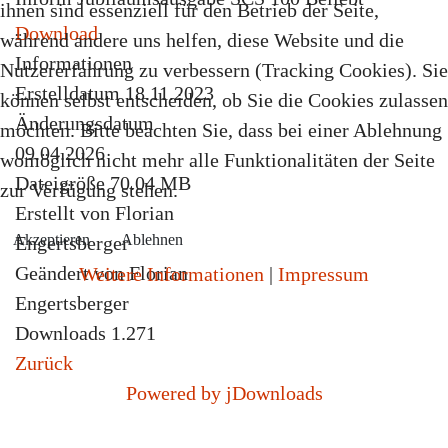
ihnen sind essenziell für den Betrieb der Seite,
Download
während andere uns helfen, diese Website und die
Informationen
Nutzererfahrung zu verbessern (Tracking Cookies). Sie
Erstelldatum
18.11.2023
können selbst entscheiden, ob Sie die Cookies zulassen
Änderungsdatum
möchten. Bitte beachten Sie, dass bei einer Ablehnung
09.04.2026
womöglich nicht mehr alle Funktionalitäten der Seite
Dateigröße
70.04 MB
zur Verfügung stehen.
Erstellt von
Florian
Akzeptieren
Ablehnen
Engertsberger
Geändert von
Florian
Weitere Informationen
|
Impressum
Engertsberger
Downloads
1.271
Zurück
Powered by jDownloads