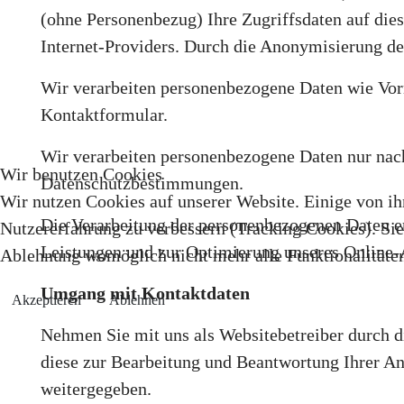
(ohne Personenbezug) Ihre Zugriffsdaten auf dies
Internet-Providers. Durch die Anonymisierung de
Wir verarbeiten personenbezogene Daten wie Vor
Kontaktformular.
Wir verarbeiten personenbezogene Daten nur nach
Wir benutzen Cookies
Datenschutzbestimmungen.
Wir nutzen Cookies auf unserer Website. Einige von ihn
Die Verarbeitung der personenbezogenen Daten erf
Nutzererfahrung zu verbessern (Tracking Cookies). Sie 
Leistungen und zur Optimierung unseres Online-
Ablehnung womöglich nicht mehr alle Funktionalitäten
Umgang mit Kontaktdaten
Akzeptieren
Ablehnen
Nehmen Sie mit uns als Websitebetreiber durch 
diese zur Bearbeitung und Beantwortung Ihrer An
weitergegeben.