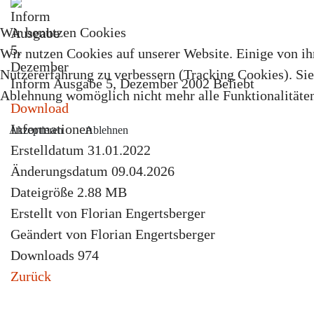
Wir benutzen Cookies
Wir nutzen Cookies auf unserer Website. Einige von ihn
Nutzererfahrung zu verbessern (Tracking Cookies). Sie 
Inform Ausgabe 5, Dezember 2002
Beliebt
Ablehnung womöglich nicht mehr alle Funktionalitäten
Download
Informationen
Akzeptieren
Ablehnen
Erstelldatum
31.01.2022
Änderungsdatum
09.04.2026
Dateigröße
2.88 MB
Erstellt von
Florian Engertsberger
Geändert von
Florian Engertsberger
Downloads
974
Zurück