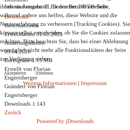
ihnen sind essenziell für den Betrieb der Seite,
Inform Ausgabe 11, Dezember 2005
Beliebt
während andere uns helfen, diese Website und die
Download
Nutzererfahrung zu verbessern (Tracking Cookies). Sie
Informationen
können selbst entscheiden, ob Sie die Cookies zulassen
Erstelldatum
31.01.2022
möchten. Bitte beachten Sie, dass bei einer Ablehnung
Änderungsdatum
womöglich nicht mehr alle Funktionalitäten der Seite
09.04.2026
zur Verfügung stehen.
Dateigröße
1.15 MB
Erstellt von
Florian
Akzeptieren
Ablehnen
Engertsberger
Weitere Informationen
|
Impressum
Geändert von
Florian
Engertsberger
Downloads
1.143
Zurück
Powered by jDownloads