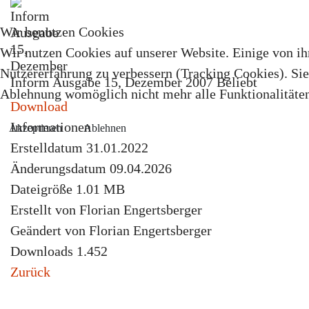
Wir benutzen Cookies
Wir nutzen Cookies auf unserer Website. Einige von ihn
Nutzererfahrung zu verbessern (Tracking Cookies). Sie 
Inform Ausgabe 15, Dezember 2007
Beliebt
Ablehnung womöglich nicht mehr alle Funktionalitäten
Download
Informationen
Akzeptieren
Ablehnen
Erstelldatum
31.01.2022
Änderungsdatum
09.04.2026
Dateigröße
1.01 MB
Erstellt von
Florian Engertsberger
Geändert von
Florian Engertsberger
Downloads
1.452
Zurück