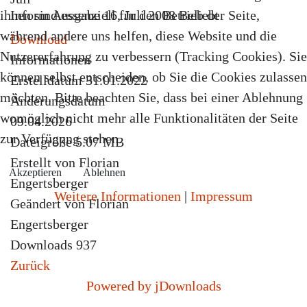
ihnen sind essenziell für den Betrieb der Seite,
Inform Ausgabe 16, Juli 2008
Beliebt
während andere uns helfen, diese Website und die
Download
Nutzererfahrung zu verbessern (Tracking Cookies). Sie
Informationen
können selbst entscheiden, ob Sie die Cookies zulassen
Erstelldatum
31.01.2022
möchten. Bitte beachten Sie, dass bei einer Ablehnung
Änderungsdatum
womöglich nicht mehr alle Funktionalitäten der Seite
09.04.2026
zur Verfügung stehen.
Dateigröße
5.07 MB
Erstellt von
Florian
Akzeptieren
Ablehnen
Engertsberger
Weitere Informationen
|
Impressum
Geändert von
Florian
Engertsberger
Downloads
937
Zurück
Powered by jDownloads