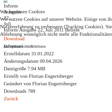
Wir benutzen Cookies
Wir nutzen Cookies auf unserer Website. Einige von ihn
Nutzererfahrung zu verbessern (Tracking Cookies). Sie 
Inform Ausgabe 22, Juli 2011
Beliebt
Ablehnung womöglich nicht mehr alle Funktionalitäten
Download
Informationen
Akzeptieren
Ablehnen
Erstelldatum
31.01.2022
Änderungsdatum
09.04.2026
Dateigröße
7.94 MB
Erstellt von
Florian Engertsberger
Geändert von
Florian Engertsberger
Downloads
789
Zurück