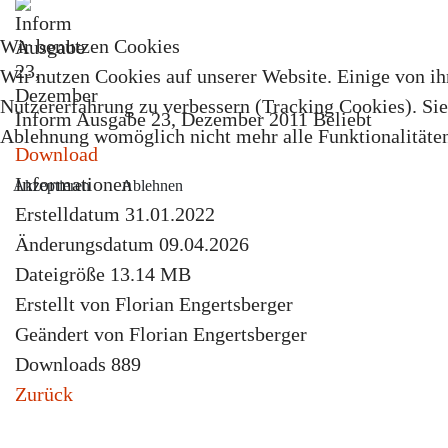
Wir benutzen Cookies
Wir nutzen Cookies auf unserer Website. Einige von ihn
Nutzererfahrung zu verbessern (Tracking Cookies). Sie 
Inform Ausgabe 23, Dezember 2011
Beliebt
Ablehnung womöglich nicht mehr alle Funktionalitäten
Download
Informationen
Akzeptieren
Ablehnen
Erstelldatum
31.01.2022
Änderungsdatum
09.04.2026
Dateigröße
13.14 MB
Erstellt von
Florian Engertsberger
Geändert von
Florian Engertsberger
Downloads
889
Zurück