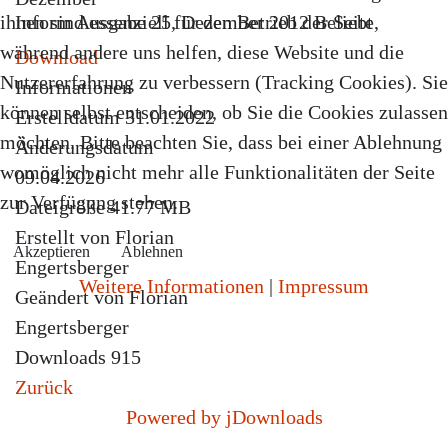
ihnen sind essenziell für den Betrieb der Seite,
Inform Ausgabe 25, Dezember 2012
Beliebt
während andere uns helfen, diese Website und die
Download
Nutzererfahrung zu verbessern (Tracking Cookies). Sie
Informationen
können selbst entscheiden, ob Sie die Cookies zulassen
Erstelldatum
31.01.2022
möchten. Bitte beachten Sie, dass bei einer Ablehnung
Änderungsdatum
womöglich nicht mehr alle Funktionalitäten der Seite
09.04.2026
zur Verfügung stehen.
Dateigröße
41.77 MB
Erstellt von
Florian
Akzeptieren
Ablehnen
Engertsberger
Weitere Informationen
|
Impressum
Geändert von
Florian
Engertsberger
Downloads
915
Zurück
Powered by jDownloads