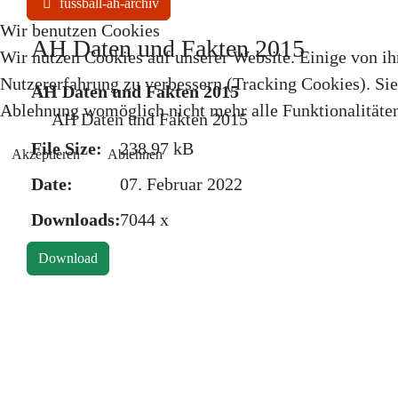
fussball-ah-archiv
Wir benutzen Cookies
AH Daten und Fakten 2015
Wir nutzen Cookies auf unserer Website. Einige von ihn
Nutzererfahrung zu verbessern (Tracking Cookies). Sie 
AH Daten und Fakten 2015
Ablehnung womöglich nicht mehr alle Funktionalitäten
AH Daten und Fakten 2015
File Size:
238.97 kB
Akzeptieren
Ablehnen
Date:
07. Februar 2022
Downloads:
7044 x